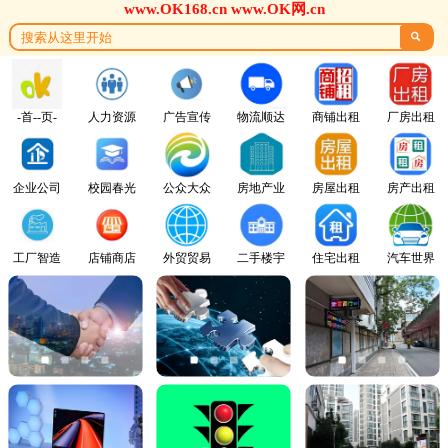
www.OK168.cn www.OK网.cn

-首--页-
人力资源
广告宣传
物流顺达
商铺出租
厂房出租
企业公司
校园春光
公众大众
房地产业
房屋出租
房产出租
工厂智造
店铺商店
外贸贸易
二手楼宇
住宅出租
汽车世界