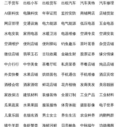
二手货车
出租小车
出租货车
出租汽车
汽车美饰
汽车修理
AI新科技
电脑科技
年审证照
监控安防
商铺网店
店铺货架
网店管理
交通设施
电力能源
电气能源
低压电器
五金电器
水电安装
家用电器
水暖卫浴
电器维修
空调专卖
空调安装
空调维护
便利店铺
便利驿站
钓鱼趣乐
茶叶茗香
杂货店铺
微信店铺
翡翠玉石
古玩收藏
金融生财
股票证券
缘分情缘
中介行行
中华美食
茶餐厅旺
私房菜香
早餐店铺
炖品店铺
外卖快餐
水果店铺
烘焙面包
手机通信
手机维修
酒店宾馆
酒楼会馆
酒家酒馆
鲜花店铺
花卉植物
发廊美发
美容靓丽
家政保洁
建筑材料
装修装饰
全屋订制
工业产品
工业材料
瓜果蔬菜
水果果园
服装服饰
体育体能
摄影影像
电子世界
儿童乐园
名烟名酒
男士女士
养生生活
农业种养
鸡鹅鸭群
猪牛羊群
鱼虾蟹类
海鲜河鲜
贝壳鲍鱼
中秋端午
功德佛阁