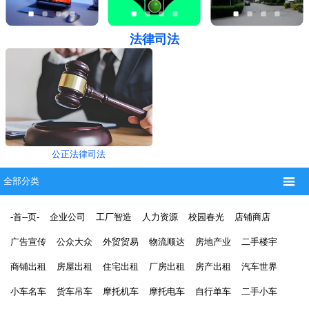
法律司法
公正法律司法

全部分类
-首--页-
企业公司
工厂智造
人力资源
校园春光
店铺商店
广告宣传
公众大众
外贸贸易
物流顺达
房地产业
二手楼宇
商铺出租
房屋出租
住宅出租
厂房出租
房产出租
汽车世界
小车名车
货车吊车
摩托机车
摩托电车
自行单车
二手小车