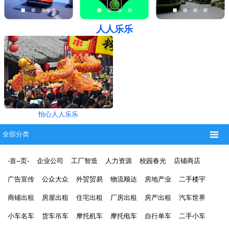
人人乐乐
怡心人人乐乐

全部分类
-首--页-
企业公司
工厂智造
人力资源
校园春光
店铺商店
广告宣传
公众大众
外贸贸易
物流顺达
房地产业
二手楼宇
商铺出租
房屋出租
住宅出租
厂房出租
房产出租
汽车世界
小车名车
货车吊车
摩托机车
摩托电车
自行单车
二手小车