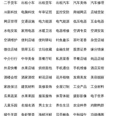
二手货车
出租小车
出租货车
出租汽车
汽车美饰
汽车修理
AI新科技
电脑科技
年审证照
监控安防
商铺网店
店铺货架
网店管理
交通设施
电力能源
电气能源
低压电器
五金电器
水电安装
家用电器
水暖卫浴
电器维修
空调专卖
空调安装
空调维护
便利店铺
便利驿站
钓鱼趣乐
茶叶茗香
杂货店铺
微信店铺
翡翠玉石
古玩收藏
金融生财
股票证券
缘分情缘
中介行行
中华美食
茶餐厅旺
私房菜香
早餐店铺
炖品店铺
外卖快餐
水果店铺
烘焙面包
手机通信
手机维修
酒店宾馆
酒楼会馆
酒家酒馆
鲜花店铺
花卉植物
发廊美发
美容靓丽
家政保洁
建筑材料
装修装饰
全屋订制
工业产品
工业材料
瓜果蔬菜
水果果园
服装服饰
体育体能
摄影影像
电子世界
儿童乐园
名烟名酒
男士女士
养生生活
农业种养
鸡鹅鸭群
猪牛羊群
鱼虾蟹类
海鲜河鲜
贝壳鲍鱼
中秋端午
功德佛阁