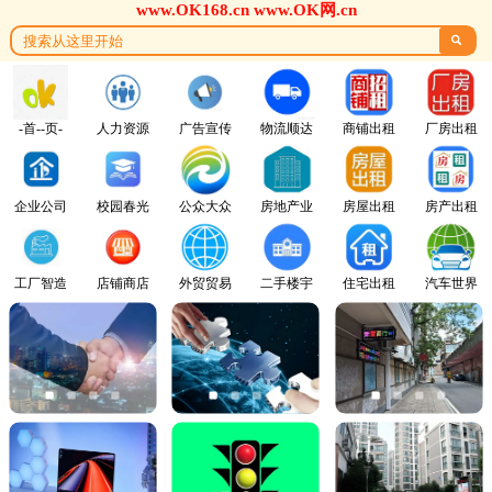
www.OK168.cn www.OK网.cn

-首--页-
人力资源
广告宣传
物流顺达
商铺出租
厂房出租
企业公司
校园春光
公众大众
房地产业
房屋出租
房产出租
工厂智造
店铺商店
外贸贸易
二手楼宇
住宅出租
汽车世界