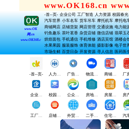
www.OK168.cn ww
-首--页-
企业公司
工厂智造
人力资源
校园春光
汽车世界
小车名车
货车吊车
摩托机车
摩托电
商铺网店
店铺货架
网店管理
交通设施
电力能
www.OK
钓鱼趣乐
茶叶茗香
杂货店铺
微信店铺
翡翠玉
网.cn
烘焙面包
手机通信
手机维修
酒店宾馆
酒楼会
www.OK168.cn
水果果园
服装服饰
体育体能
摄影影像
电子世
市场生鲜
百货日杂
开发资源
寻人信息
医药医
-首--页-
人力资
广告宣
物流顺
商铺出
厂
源
传
达
租
企业公
校园春
公众大
房地产
房屋出
房
司
光
众
业
租
工厂智
店铺商
外贸贸
二手楼
住宅出
汽
造
店
易
宇
租