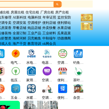

铺出租
房屋出租
住宅出租
厂房出租
房产出租
汽车修理
AI新科技
电脑科技
年审证照
监控安防
空调专卖
空调安装
空调维护
便利店铺
便利驿站
私房菜香
早餐店铺
炖品店铺
外卖快餐
水果店铺
装修装饰
全屋订制
工业产品
工业材料
瓜果蔬菜
鱼虾蟹类
海鲜河鲜
贝壳鲍鱼
中秋端午
功德佛阁
游戏人生
海产干货
教育培训
ok网会员
店管
电气能
水电安
电器维
空调维
钓鱼趣
微信店
金
理
源
装
修
护
乐
铺
通设
低压电
家用电
空调专
便利店
茶叶茗
翡翠玉
股
施
器
器
卖
铺
香
石
力能
五金电
水暖卫
空调安
便利驿
杂货店
古玩收
缘
源
器
浴
装
站
铺
藏