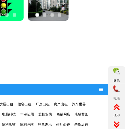
微信

电话
房屋出租
住宅出租
厂房出租
房产出租
汽车世界

电脑科技
年审证照
监控安防
商铺网店
店铺货架
顶部

便利店铺
便利驿站
钓鱼趣乐
茶叶茗香
杂货店铺