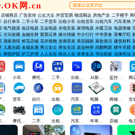
w.OK网.cn
店铺商店
广告宣传
公众大众
外贸贸易
物流顺达
房地产业
二手楼宇
商
车
自行单车
二手小车
二手货车
出租小车
出租货车
出租汽车
汽车美饰
源
电气能源
低压电器
五金电器
水电安装
家用电器
水暖卫浴
电器维修
石
古玩收藏
金融生财
股票证券
缘分情缘
中介行行
中华美食
茶餐厅旺
馆
酒家酒馆
鲜花店铺
花卉植物
发廊美发
美容靓丽
家政保洁
建筑材料
界
儿童乐园
名烟名酒
男士女士
养生生活
农业种养
鸡鹅鸭群
猪牛羊群
生
养院护院
护工护理
人人乐乐
快乐人生
世界生活
书法世家
法律司法
房出
小车名
摩托电
二手货
出租汽
AI新科
监控安
网
租
车
车
车
车
技
防
产出
货车吊
自行单
出租小
汽车美
电脑科
商铺网
交
租
车
车
车
饰
技
店
车世
摩托机
二手小
出租货
汽车修
年审证
店铺货
电
界
车
车
车
理
照
架