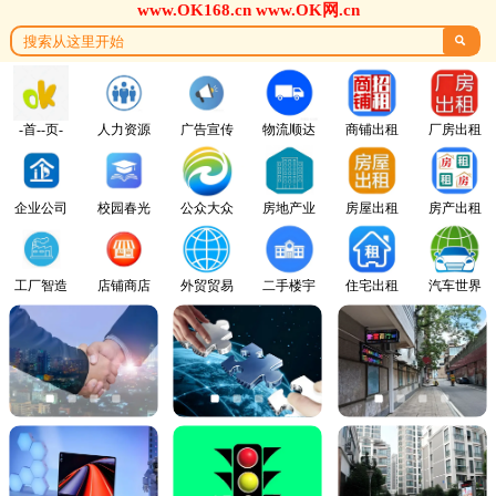
www.OK168.cn www.OK网.cn

-首--页-
人力资源
广告宣传
物流顺达
商铺出租
厂房出租
企业公司
校园春光
公众大众
房地产业
房屋出租
房产出租
工厂智造
店铺商店
外贸贸易
二手楼宇
住宅出租
汽车世界