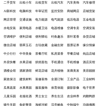
二手货车
出租小车
出租货车
出租汽车
汽车美饰
汽车修理
AI新科技
电脑科技
年审证照
监控安防
商铺网店
店铺货架
网店管理
交通设施
电力能源
电气能源
低压电器
五金电器
水电安装
家用电器
水暖卫浴
电器维修
空调专卖
空调安装
空调维护
便利店铺
便利驿站
钓鱼趣乐
茶叶茗香
杂货店铺
微信店铺
翡翠玉石
古玩收藏
金融生财
股票证券
缘分情缘
中介行行
中华美食
茶餐厅旺
私房菜香
早餐店铺
炖品店铺
外卖快餐
水果店铺
烘焙面包
手机通信
手机维修
酒店宾馆
酒楼会馆
酒家酒馆
鲜花店铺
花卉植物
发廊美发
美容靓丽
家政保洁
建筑材料
装修装饰
全屋订制
工业产品
工业材料
瓜果蔬菜
水果果园
服装服饰
体育体能
摄影影像
电子世界
儿童乐园
名烟名酒
男士女士
养生生活
农业种养
鸡鹅鸭群
猪牛羊群
鱼虾蟹类
海鲜河鲜
贝壳鲍鱼
中秋端午
功德佛阁