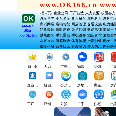
www.OK168.cn ww
-首--页-
企业公司
工厂智造
人力资源
校园春光
汽车世界
小车名车
货车吊车
摩托机车
摩托电
商铺网店
店铺货架
网店管理
交通设施
电力能
www.OK
钓鱼趣乐
茶叶茗香
杂货店铺
微信店铺
翡翠玉
网.cn
烘焙面包
手机通信
手机维修
酒店宾馆
酒楼会
www.OK168.cn
水果果园
服装服饰
体育体能
摄影影像
电子世
市场生鲜
百货日杂
开发资源
寻人信息
医药医
-首--页-
人力资
广告宣
物流顺
商铺出
厂
源
传
达
租
企业公
校园春
公众大
房地产
房屋出
房
司
光
众
业
租
工厂智
店铺商
外贸贸
二手楼
住宅出
汽
造
店
易
宇
租