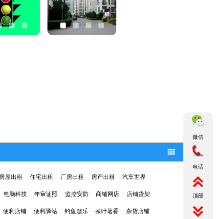
微信

电话
房屋出租
住宅出租
厂房出租
房产出租
汽车世界

电脑科技
年审证照
监控安防
商铺网店
店铺货架
顶部

便利店铺
便利驿站
钓鱼趣乐
茶叶茗香
杂货店铺