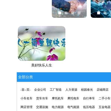
美好快乐人生
全部分类
-首--页-
企业公司
工厂智造
人力资源
校园春光
店铺商店
小车名车
货车吊车
摩托机车
摩托电车
自行单车
二手小车
网店管理
交通设施
电力能源
电气能源
低压电器
五金电器