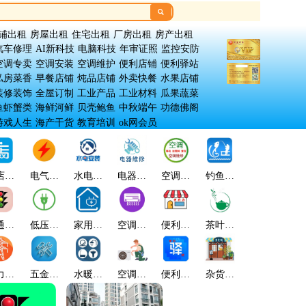

铺出租
房屋出租
住宅出租
厂房出租
房产出租
汽车修理
AI新科技
电脑科技
年审证照
监控安防
空调专卖
空调安装
空调维护
便利店铺
便利驿站
私房菜香
早餐店铺
炖品店铺
外卖快餐
水果店铺
装修装饰
全屋订制
工业产品
工业材料
瓜果蔬菜
鱼虾蟹类
海鲜河鲜
贝壳鲍鱼
中秋端午
功德佛阁
游戏人生
海产干货
教育培训
ok网会员
店管
电气能
水电安
电器维
空调维
钓鱼趣
微信店
金
理
源
装
修
护
乐
铺
通设
低压电
家用电
空调专
便利店
茶叶茗
翡翠玉
股
施
器
器
卖
铺
香
石
力能
五金电
水暖卫
空调安
便利驿
杂货店
古玩收
缘
源
器
浴
装
站
铺
藏