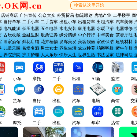
w.OK网.cn
店铺商店
广告宣传
公众大众
外贸贸易
物流顺达
房地产业
二手楼宇
商
车
自行单车
二手小车
二手货车
出租小车
出租货车
出租汽车
汽车美饰
源
电气能源
低压电器
五金电器
水电安装
家用电器
水暖卫浴
电器维修
石
古玩收藏
金融生财
股票证券
缘分情缘
中介行行
中华美食
茶餐厅旺
馆
酒家酒馆
鲜花店铺
花卉植物
发廊美发
美容靓丽
家政保洁
建筑材料
界
儿童乐园
名烟名酒
男士女士
养生生活
农业种养
鸡鹅鸭群
猪牛羊群
生
养院护院
护工护理
人人乐乐
快乐人生
世界生活
书法世家
法律司法
房出
小车名
摩托电
二手货
出租汽
AI新科
监控安
网
租
车
车
车
车
技
防
产出
货车吊
自行单
出租小
汽车美
电脑科
商铺网
交
租
车
车
车
饰
技
店
车世
摩托机
二手小
出租货
汽车修
年审证
店铺货
电
界
车
车
车
理
照
架