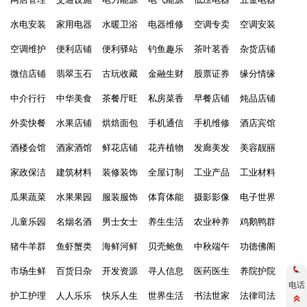
水电安装
家用电器
水暖卫浴
电器维修
空调专卖
空调安装
空调维护
便利店铺
便利驿站
钓鱼趣乐
茶叶茗香
杂货店铺
微信店铺
翡翠玉石
古玩收藏
金融生财
股票证券
缘分情缘
中介行行
中华美食
茶餐厅旺
私房菜香
早餐店铺
炖品店铺
外卖快餐
水果店铺
烘焙面包
手机通信
手机维修
酒店宾馆
酒楼会馆
酒家酒馆
鲜花店铺
花卉植物
发廊美发
美容靓丽
家政保洁
建筑材料
装修装饰
全屋订制
工业产品
工业材料
瓜果蔬菜
水果果园
服装服饰
体育体能
摄影影像
电子世界
儿童乐园
名烟名酒
男士女士
养生生活
农业种养
鸡鹅鸭群
猪牛羊群
鱼虾蟹类
海鲜河鲜
贝壳鲍鱼
中秋端午
功德佛阁
市场生鲜
百货日杂
开发资源
寻人信息
医药医生
养院护院
电话
护工护理
人人乐乐
快乐人生
世界生活
书法世家
法律司法
