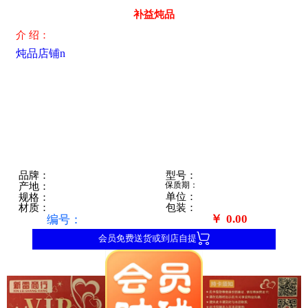
补益炖品
介 绍：
炖品店铺n
型号：
品牌：
保质期：
产地：
单位：
规格：
包装：
材质：
￥
0.00
编号：

会员免费送货或到店自提