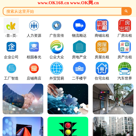
www.OK168.cn www.OK网.cn

-首--页-
人力资源
广告宣传
物流顺达
商铺出租
厂房出租
企业公司
校园春光
公众大众
房地产业
房屋出租
房产出租
工厂智造
店铺商店
外贸贸易
二手楼宇
住宅出租
汽车世界