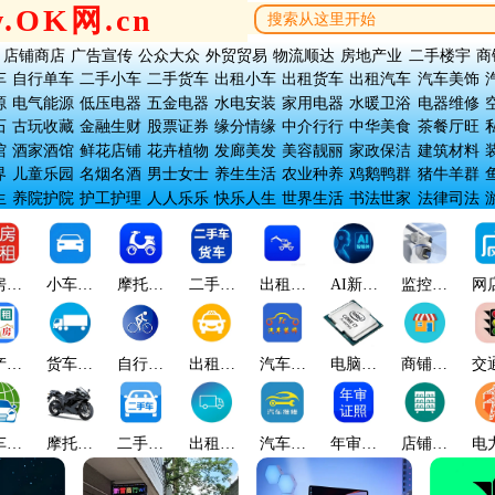
w.OK网.cn
店铺商店
广告宣传
公众大众
外贸贸易
物流顺达
房地产业
二手楼宇
商
车
自行单车
二手小车
二手货车
出租小车
出租货车
出租汽车
汽车美饰
源
电气能源
低压电器
五金电器
水电安装
家用电器
水暖卫浴
电器维修
石
古玩收藏
金融生财
股票证券
缘分情缘
中介行行
中华美食
茶餐厅旺
馆
酒家酒馆
鲜花店铺
花卉植物
发廊美发
美容靓丽
家政保洁
建筑材料
界
儿童乐园
名烟名酒
男士女士
养生生活
农业种养
鸡鹅鸭群
猪牛羊群
生
养院护院
护工护理
人人乐乐
快乐人生
世界生活
书法世家
法律司法
房出
小车名
摩托电
二手货
出租汽
AI新科
监控安
网
租
车
车
车
车
技
防
产出
货车吊
自行单
出租小
汽车美
电脑科
商铺网
交
租
车
车
车
饰
技
店
车世
摩托机
二手小
出租货
汽车修
年审证
店铺货
电
界
车
车
车
理
照
架