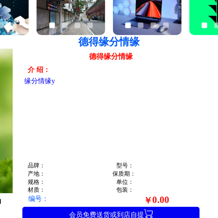
德得缘分情缘
德得缘分情缘
介 绍：
缘分情缘y
品牌：
型号：
产地：
保质期：
规格：
单位：
材质：
包装：
编号：
0.00
￥

会员免费送货或到店自提