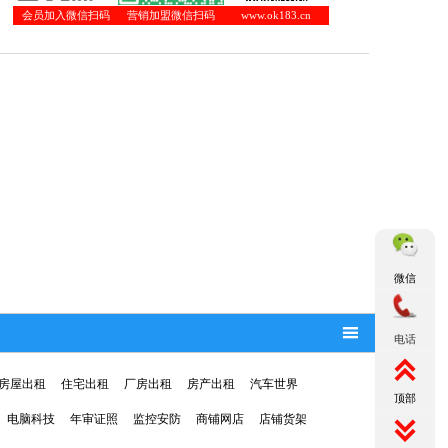
会员加入微信扫码
营销加盟微信扫码
www.ok183.cn
微信

电话

房屋出租
住宅出租
厂房出租
房产出租
汽车世界
顶部
电脑科技
年审证照
监控安防
商铺网店
店铺货架
