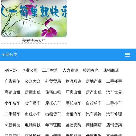
美好快乐人生

全部分类
-首--页-
企业公司
工厂智造
人力资源
校园春光
店铺商店
广告宣传
公众大众
外贸贸易
物流顺达
房地产业
二手楼宇
商铺出租
房屋出租
住宅出租
厂房出租
房产出租
汽车世界
小车名车
货车吊车
摩托机车
摩托电车
自行单车
二手小车
二手货车
出租小车
出租货车
出租汽车
汽车美饰
汽车修理
AI新科技
电脑科技
年审证照
监控安防
商铺网店
店铺货架
网店管理
交通设施
电力能源
电气能源
低压电器
五金电器