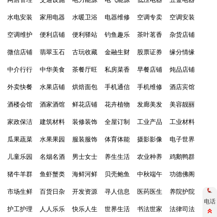
水电安装
家用电器
水暖卫浴
电器维修
空调专卖
空调安装
空调维护
便利店铺
便利驿站
钓鱼趣乐
茶叶茗香
杂货店铺
微信店铺
翡翠玉石
古玩收藏
金融生财
股票证券
缘分情缘
中介行行
中华美食
茶餐厅旺
私房菜香
早餐店铺
炖品店铺
外卖快餐
水果店铺
烘焙面包
手机通信
手机维修
酒店宾馆
酒楼会馆
酒家酒馆
鲜花店铺
花卉植物
发廊美发
美容靓丽
家政保洁
建筑材料
装修装饰
全屋订制
工业产品
工业材料
瓜果蔬菜
水果果园
服装服饰
体育体能
摄影影像
电子世界
儿童乐园
名烟名酒
男士女士
养生生活
农业种养
鸡鹅鸭群
猪牛羊群
鱼虾蟹类
海鲜河鲜
贝壳鲍鱼
中秋端午
功德佛阁
市场生鲜
百货日杂
开发资源
寻人信息
医药医生
养院护院
电话
护工护理
人人乐乐
快乐人生
世界生活
书法世家
法律司法
