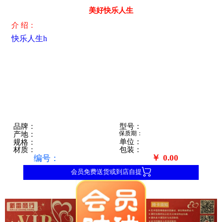
美好快乐人生
介 绍：
快乐人生h
型号：
品牌：
保质期：
产地：
单位：
规格：
包装：
材质：
￥
0.00
编号：

会员免费送货或到店自提