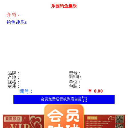
乐园钓鱼趣乐
介 绍：
钓鱼趣乐s
型号：
品牌：
保质期：
产地：
单位：
规格：
包装：
材质：
￥
0.00
编号：

会员免费送货或到店自提