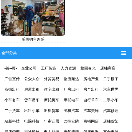
乐园钓鱼趣乐

全部分类
-首--页-
企业公司
工厂智造
人力资源
校园春光
店铺商店
广告宣传
公众大众
外贸贸易
物流顺达
房地产业
二手楼宇
商铺出租
房屋出租
住宅出租
厂房出租
房产出租
汽车世界
小车名车
货车吊车
摩托机车
摩托电车
自行单车
二手小车
二手货车
出租小车
出租货车
出租汽车
汽车美饰
汽车修理
AI新科技
电脑科技
年审证照
监控安防
商铺网店
店铺货架
网店管理
交通设施
电力能源
电气能源
低压电器
五金电器