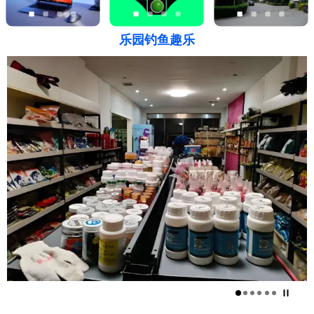
乐园钓鱼趣乐