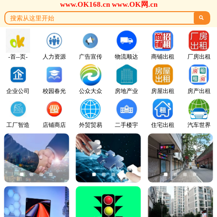
www.OK168.cn www.OK网.cn

-首--页-
人力资源
广告宣传
物流顺达
商铺出租
厂房出租
企业公司
校园春光
公众大众
房地产业
房屋出租
房产出租
工厂智造
店铺商店
外贸贸易
二手楼宇
住宅出租
汽车世界