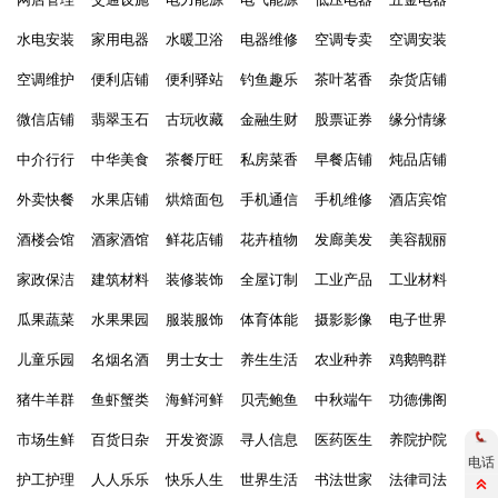
水电安装
家用电器
水暖卫浴
电器维修
空调专卖
空调安装
空调维护
便利店铺
便利驿站
钓鱼趣乐
茶叶茗香
杂货店铺
微信店铺
翡翠玉石
古玩收藏
金融生财
股票证券
缘分情缘
中介行行
中华美食
茶餐厅旺
私房菜香
早餐店铺
炖品店铺
外卖快餐
水果店铺
烘焙面包
手机通信
手机维修
酒店宾馆
酒楼会馆
酒家酒馆
鲜花店铺
花卉植物
发廊美发
美容靓丽
家政保洁
建筑材料
装修装饰
全屋订制
工业产品
工业材料
瓜果蔬菜
水果果园
服装服饰
体育体能
摄影影像
电子世界
儿童乐园
名烟名酒
男士女士
养生生活
农业种养
鸡鹅鸭群
猪牛羊群
鱼虾蟹类
海鲜河鲜
贝壳鲍鱼
中秋端午
功德佛阁
市场生鲜
百货日杂
开发资源
寻人信息
医药医生
养院护院
电话
护工护理
人人乐乐
快乐人生
世界生活
书法世家
法律司法
