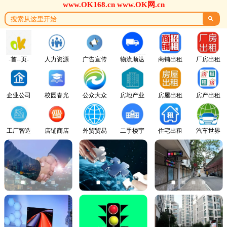
www.OK168.cn www.OK网.cn

-首--页-
人力资源
广告宣传
物流顺达
商铺出租
厂房出租
企业公司
校园春光
公众大众
房地产业
房屋出租
房产出租
工厂智造
店铺商店
外贸贸易
二手楼宇
住宅出租
汽车世界