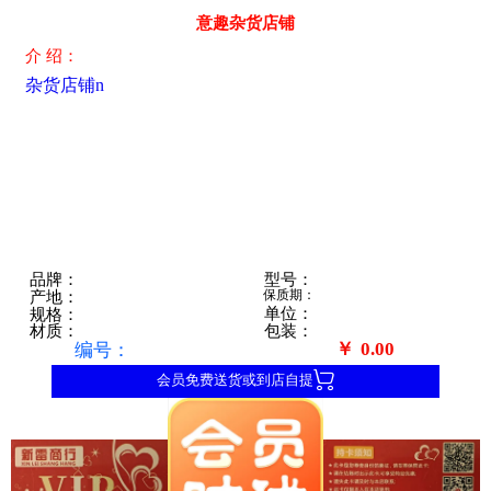
意趣杂货店铺
介 绍：
杂货店铺n
型号：
品牌：
保质期：
产地：
单位：
规格：
包装：
材质：
￥
0.00
编号：

会员免费送货或到店自提