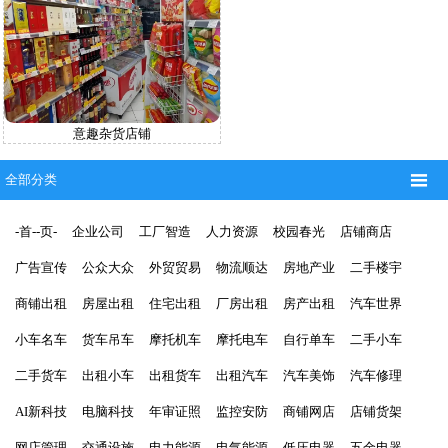
意趣杂货店铺

全部分类
-首--页-
企业公司
工厂智造
人力资源
校园春光
店铺商店
广告宣传
公众大众
外贸贸易
物流顺达
房地产业
二手楼宇
商铺出租
房屋出租
住宅出租
厂房出租
房产出租
汽车世界
小车名车
货车吊车
摩托机车
摩托电车
自行单车
二手小车
二手货车
出租小车
出租货车
出租汽车
汽车美饰
汽车修理
AI新科技
电脑科技
年审证照
监控安防
商铺网店
店铺货架
网店管理
交通设施
电力能源
电气能源
低压电器
五金电器