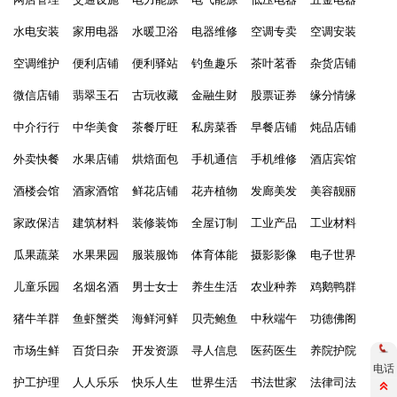
水电安装
家用电器
水暖卫浴
电器维修
空调专卖
空调安装
空调维护
便利店铺
便利驿站
钓鱼趣乐
茶叶茗香
杂货店铺
微信店铺
翡翠玉石
古玩收藏
金融生财
股票证券
缘分情缘
中介行行
中华美食
茶餐厅旺
私房菜香
早餐店铺
炖品店铺
外卖快餐
水果店铺
烘焙面包
手机通信
手机维修
酒店宾馆
酒楼会馆
酒家酒馆
鲜花店铺
花卉植物
发廊美发
美容靓丽
家政保洁
建筑材料
装修装饰
全屋订制
工业产品
工业材料
瓜果蔬菜
水果果园
服装服饰
体育体能
摄影影像
电子世界
儿童乐园
名烟名酒
男士女士
养生生活
农业种养
鸡鹅鸭群
猪牛羊群
鱼虾蟹类
海鲜河鲜
贝壳鲍鱼
中秋端午
功德佛阁
市场生鲜
百货日杂
开发资源
寻人信息
医药医生
养院护院
电话
护工护理
人人乐乐
快乐人生
世界生活
书法世家
法律司法
