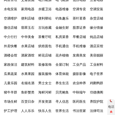
水电安装
家用电器
水暖卫浴
电器维修
空调专卖
空调安装
空调维护
便利店铺
便利驿站
钓鱼趣乐
茶叶茗香
杂货店铺
微信店铺
翡翠玉石
古玩收藏
金融生财
股票证券
缘分情缘
中介行行
中华美食
茶餐厅旺
私房菜香
早餐店铺
炖品店铺
外卖快餐
水果店铺
烘焙面包
手机通信
手机维修
酒店宾馆
酒楼会馆
酒家酒馆
鲜花店铺
花卉植物
发廊美发
美容靓丽
家政保洁
建筑材料
装修装饰
全屋订制
工业产品
工业材料
瓜果蔬菜
水果果园
服装服饰
体育体能
摄影影像
电子世界
儿童乐园
名烟名酒
男士女士
养生生活
农业种养
鸡鹅鸭群
猪牛羊群
鱼虾蟹类
海鲜河鲜
贝壳鲍鱼
中秋端午
功德佛阁
市场生鲜
百货日杂
开发资源
寻人信息
医药医生
养院护院
电话
护工护理
人人乐乐
快乐人生
世界生活
书法世家
法律司法
