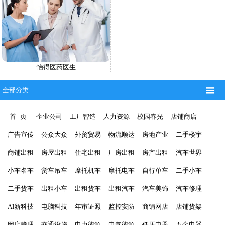
怡得医药医生

全部分类
-首--页-
企业公司
工厂智造
人力资源
校园春光
店铺商店
广告宣传
公众大众
外贸贸易
物流顺达
房地产业
二手楼宇
商铺出租
房屋出租
住宅出租
厂房出租
房产出租
汽车世界
小车名车
货车吊车
摩托机车
摩托电车
自行单车
二手小车
二手货车
出租小车
出租货车
出租汽车
汽车美饰
汽车修理
AI新科技
电脑科技
年审证照
监控安防
商铺网店
店铺货架
网店管理
交通设施
电力能源
电气能源
低压电器
五金电器