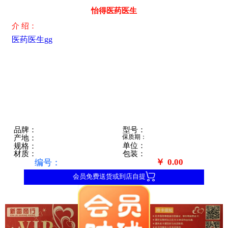
怡得医药医生
介 绍：
医药医生gg
型号：
品牌：
保质期：
产地：
单位：
规格：
包装：
材质：
￥
0.00
编号：

会员免费送货或到店自提