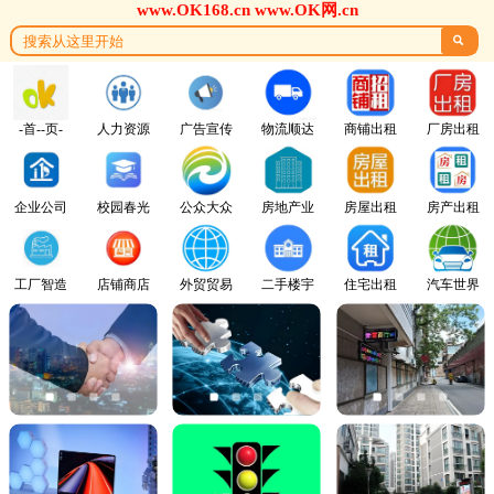
www.OK168.cn www.OK网.cn

-首--页-
人力资源
广告宣传
物流顺达
商铺出租
厂房出租
企业公司
校园春光
公众大众
房地产业
房屋出租
房产出租
工厂智造
店铺商店
外贸贸易
二手楼宇
住宅出租
汽车世界