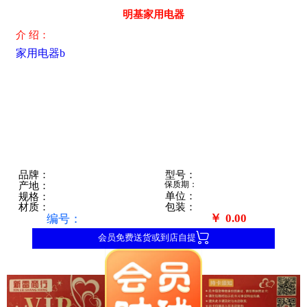
明基家用电器
介 绍：
家用电器b
型号：
品牌：
保质期：
产地：
单位：
规格：
包装：
材质：
￥
0.00
编号：

会员免费送货或到店自提