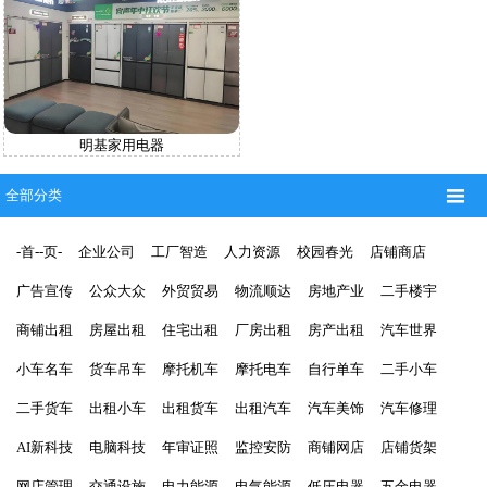
明基家用电器

全部分类
-首--页-
企业公司
工厂智造
人力资源
校园春光
店铺商店
广告宣传
公众大众
外贸贸易
物流顺达
房地产业
二手楼宇
商铺出租
房屋出租
住宅出租
厂房出租
房产出租
汽车世界
小车名车
货车吊车
摩托机车
摩托电车
自行单车
二手小车
二手货车
出租小车
出租货车
出租汽车
汽车美饰
汽车修理
AI新科技
电脑科技
年审证照
监控安防
商铺网店
店铺货架
网店管理
交通设施
电力能源
电气能源
低压电器
五金电器