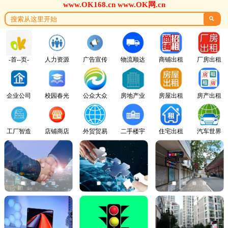
www.OK168.cn www.OK网.cn

-首--页-
人力资源
广告宣传
物流顺达
商铺出租
厂房出租
企业公司
校园春光
公众大众
房地产业
房屋出租
房产出租
工厂智造
店铺商店
外贸贸易
二手楼宇
住宅出租
汽车世界