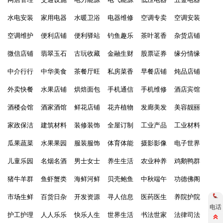
水电安装
家用电器
水暖卫浴
电器维修
空调专卖
空调安装
空调维护
便利店铺
便利驿站
钓鱼趣乐
茶叶茗香
杂货店铺
微信店铺
翡翠玉石
古玩收藏
金融生财
股票证券
缘分情缘
中介行行
中华美食
茶餐厅旺
私房菜香
早餐店铺
炖品店铺
外卖快餐
水果店铺
烘焙面包
手机通信
手机维修
酒店宾馆
酒楼会馆
酒家酒馆
鲜花店铺
花卉植物
发廊美发
美容靓丽
家政保洁
建筑材料
装修装饰
全屋订制
工业产品
工业材料
瓜果蔬菜
水果果园
服装服饰
体育体能
摄影影像
电子世界
儿童乐园
名烟名酒
男士女士
养生生活
农业种养
鸡鹅鸭群
猪牛羊群
鱼虾蟹类
海鲜河鲜
贝壳鲍鱼
中秋端午
功德佛阁
市场生鲜
百货日杂
开发资源
寻人信息
医药医生
养院护院
电话
护工护理
人人乐乐
快乐人生
世界生活
书法世家
法律司法
