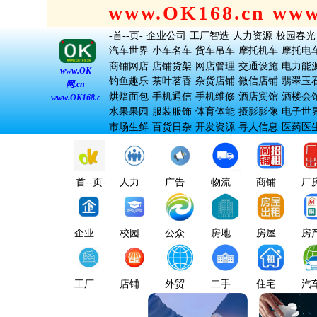
www.OK168.cn ww
-首--页-
企业公司
工厂智造
人力资源
校园春光
汽车世界
小车名车
货车吊车
摩托机车
摩托电
商铺网店
店铺货架
网店管理
交通设施
电力能
www.OK
钓鱼趣乐
茶叶茗香
杂货店铺
微信店铺
翡翠玉
网.cn
烘焙面包
手机通信
手机维修
酒店宾馆
酒楼会
www.OK168.cn
水果果园
服装服饰
体育体能
摄影影像
电子世
市场生鲜
百货日杂
开发资源
寻人信息
医药医
-首--页-
人力资
广告宣
物流顺
商铺出
厂
源
传
达
租
企业公
校园春
公众大
房地产
房屋出
房
司
光
众
业
租
工厂智
店铺商
外贸贸
二手楼
住宅出
汽
造
店
易
宇
租