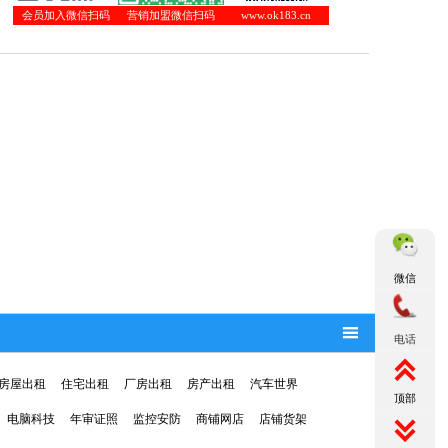
会员加入微信扫码
营销加盟微信扫码
www.ok183.cn
微信

电话

房屋出租
住宅出租
厂房出租
房产出租
汽车世界
顶部
电脑科技
年审证照
监控安防
商铺网店
店铺货架
