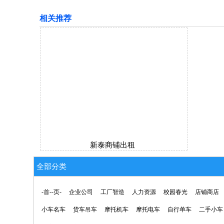
相关推荐
新泰商铺出租
全部分类
-首--页-
企业公司
工厂智造
人力资源
校园春光
店铺商店
小车名车
货车吊车
摩托机车
摩托电车
自行单车
二手小车