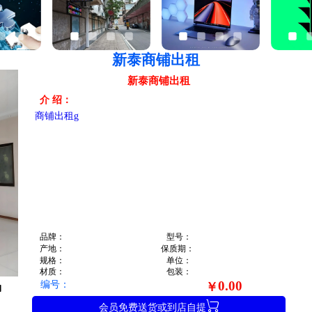
新泰商铺出租
新泰商铺出租
介 绍：
商铺出租g
品牌：
型号：
产地：
保质期：
规格：
单位：
材质：
包装：
编号：
0.00
￥

会员免费送货或到店自提