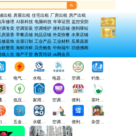

铺出租
房屋出租
住宅出租
厂房出租
房产出租
汽车修理
AI新科技
电脑科技
年审证照
监控安防
空调专卖
空调安装
空调维护
便利店铺
便利驿站
私房菜香
早餐店铺
炖品店铺
外卖快餐
水果店铺
装修装饰
全屋订制
工业产品
工业材料
瓜果蔬菜
鱼虾蟹类
海鲜河鲜
贝壳鲍鱼
中秋端午
功德佛阁
游戏人生
海产干货
教育培训
ok网会员
店管
电气能
水电安
电器维
空调维
钓鱼趣
微信店
金
理
源
装
修
护
乐
铺
通设
低压电
家用电
空调专
便利店
茶叶茗
翡翠玉
股
施
器
器
卖
铺
香
石
力能
五金电
水暖卫
空调安
便利驿
杂货店
古玩收
缘
源
器
浴
装
站
铺
藏