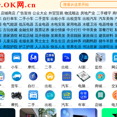
w.OK网.cn
店铺商店
广告宣传
公众大众
外贸贸易
物流顺达
房地产业
二手楼宇
商
车
自行单车
二手小车
二手货车
出租小车
出租货车
出租汽车
汽车美饰
源
电气能源
低压电器
五金电器
水电安装
家用电器
水暖卫浴
电器维修
石
古玩收藏
金融生财
股票证券
缘分情缘
中介行行
中华美食
茶餐厅旺
馆
酒家酒馆
鲜花店铺
花卉植物
发廊美发
美容靓丽
家政保洁
建筑材料
界
儿童乐园
名烟名酒
男士女士
养生生活
农业种养
鸡鹅鸭群
猪牛羊群
生
养院护院
护工护理
人人乐乐
快乐人生
世界生活
书法世家
法律司法
房出
小车名
摩托电
二手货
出租汽
AI新科
监控安
网
租
车
车
车
车
技
防
产出
货车吊
自行单
出租小
汽车美
电脑科
商铺网
交
租
车
车
车
饰
技
店
车世
摩托机
二手小
出租货
汽车修
年审证
店铺货
电
界
车
车
车
理
照
架